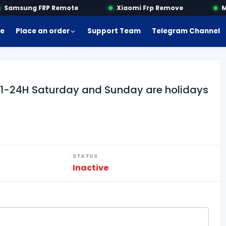
Samsung FRP Remote
Xiaomi Frp Remove
Mot
e
Place an order
Support Team
Telegram Channel
-24H Saturday and Sunday are holidays
STATUS
Inactive