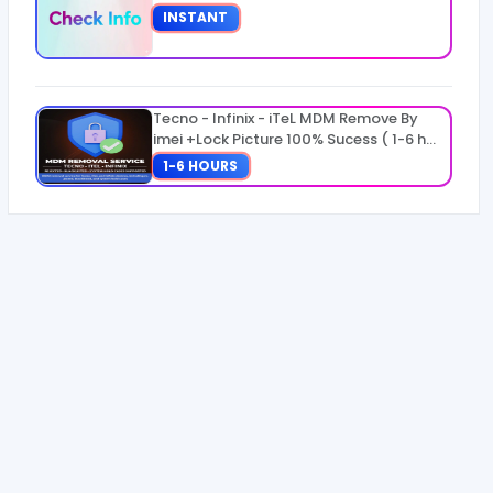
INSTANT
Tecno - Infinix - iTeL MDM Remove By
imei +Lock Picture 100% Sucess ( 1-6 h
Max 8 H ) FAST (Source #1)
1-6 HOURS