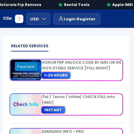
orola Frp Remove
Rental Tools
Apple IMEI C
Client Area
Payment
ايجار ادوات
USD
Login
Register
RELATED SERVICES
HONOR FRP UNLOCK CODE BY IMEI OR SN
100% STABLE SERVICE [FULL NIGHT]
1-20 HOURS
iTel / Tecno / Infinix/ CHECK FULL Info
[IMEI]
INSTANT
SAMSUNG INFO - PRO