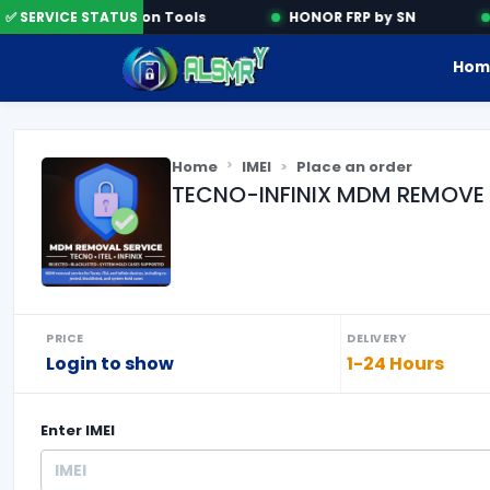
✅ SERVICE STATUS
Activation Tools
HONOR FRP by SN
Hom
Home
IMEI
Place an order
TECNO-INFINIX MDM REMOVE 1
PRICE
DELIVERY
Login to show
1-24 Hours
Enter
IMEI