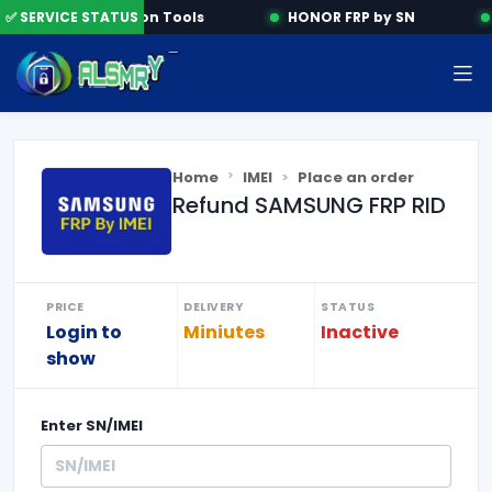
✅ SERVICE STATUS
Activation Tools
HONOR FRP by SN
Home
IMEI
Place an order
Refund SAMSUNG FRP RID
PRICE
DELIVERY
STATUS
Login to
Miniutes
Inactive
show
Enter
SN/IMEI